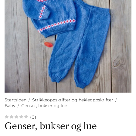
Startsiden
/
Strikkeoppskrifter og hekleoppskrifter
/
Baby
/
Genser, bukser og lue
(0)
Genser, bukser og lue