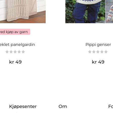
ved kjøp av garn
eklet panelgardin
Pippi genser
kr 49
kr 49
Kjøpesenter
Om
F