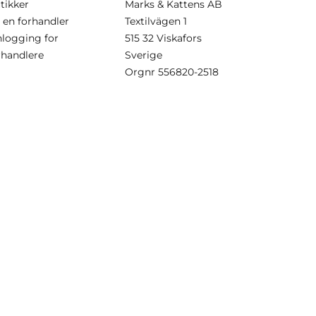
tikker
Marks & Kattens AB
i en forhandler
Textilvägen 1
nlogging for
515 32 Viskafors
rhandlere
Sverige
Orgnr
556820-2518