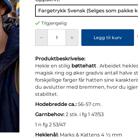
Fargetrykk Svensk (Selges som pakke 
Tilgjengelig
Legg til kurv
Produktbeskrivelse:
Hekle en stilig
bøttehatt
. Arbeidet hekle
magisk ring og øker gradvis antall halve s
forskjellige farger får hatten sine karakteri
du avslutter med bremmen, hvor du igjen 
stabilitet.
Hodebredde ca.:
56-57 cm.
Garnbehov:
2 stk. i fg 1 47/53
1 n fg 2 53/47
Heklenål:
Marks & Kattens 4 ½ mm