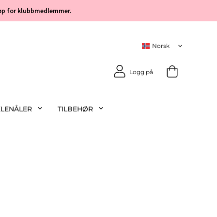
 kjøp for klubbmedlemmer.
Logg på
KLENÅLER
TILBEHØR