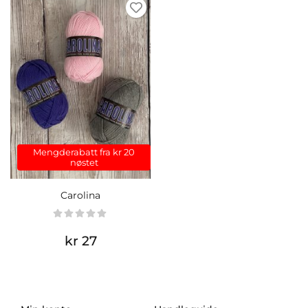
Mengderabatt fra kr 20
nøstet
Carolina
kr 27