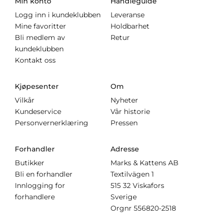
Min konto
Handleguide
Logg inn i kundeklubben
Leveranse
Mine favoritter
Holdbarhet
Bli medlem av
Retur
kundeklubben
Kontakt oss
Kjøpesenter
Om
Vilkår
Nyheter
Kundeservice
Vår historie
Personvernerklæring
Pressen
Forhandler
Adresse
Butikker
Marks & Kattens AB
Bli en forhandler
Textilvägen 1
Innlogging for
515 32 Viskafors
forhandlere
Sverige
Orgnr
556820-2518