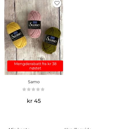
Mengderabatt fra kr 38
nøstet
Samo
kr 45