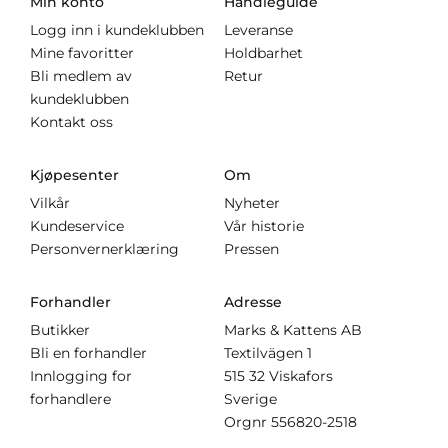
Min konto
Handleguide
Logg inn i kundeklubben
Leveranse
Mine favoritter
Holdbarhet
Bli medlem av
Retur
kundeklubben
Kontakt oss
Kjøpesenter
Om
Vilkår
Nyheter
Kundeservice
Vår historie
Personvernerklæring
Pressen
Forhandler
Adresse
Butikker
Marks & Kattens AB
Bli en forhandler
Textilvägen 1
Innlogging for
515 32 Viskafors
forhandlere
Sverige
Orgnr
556820-2518