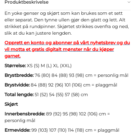
Produktbeskrivelse
En yoke genser og skjørt som kan brukes som et sett
eller separat. Den tynne ullen gjør den glatt og lett. Alt
strikket på rundpinner. Skjørtet strikkes ovenfra og ned,
slik at du kan justere lengden.
Opprett en konto og abonner på vårt nyhetsbrev og du
vil motta et gratis digitalt mønster når du kjøper
garnet.
Størrelse:
XS (S) M (L) XL (XXL)
Brystbredde:
76 (80) 84 (88) 93 (98) cm = personlig mål
Brystvidde:
84 (88) 92 (96) 101 (106) cm = plaggmål
Total lengde:
51 (52) 54 (55) 57 (58) cm
Skjørt
Innerbensbredde:
89 (92) 95 (98) 102 (106) cm =
personlig mål
Ermevidde:
99 (103) 107 (110) 114 (118) cm = plaggmål