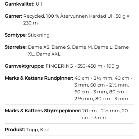
Garnkvalitet:
Ull
Garner:
Recycled, 100 % Återvunnen Kardad Ull, 50 g =
230 m
Sømtype:
Stickning
Størrelse:
Dame XS,
Dame S,
Dame M,
Dame L,
Dame
XL,
Dame XXL
Garnvektgruppe:
FINGERING - 350-450 m - 100 g
Marks & Kattens Rundpinner:
40 cm - 2½ mm,
40 cm -
3 mm,
60 cm - 2½ mm,
60 cm - 3 mm,
80 cm -
2½ mm,
80 cm - 3 mm
Marks & Kattens Strømpepinner:
20 cm - 2½ mm,
20
cm - 3 mm
Produkt:
Topp,
Kjol