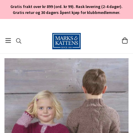
Gratis frakt over kr 899 (ord. kr 99). Rask levering (2-4 dager).
Gratis retur og 30 dagers åpent kjøp for klubbmedlemmer.