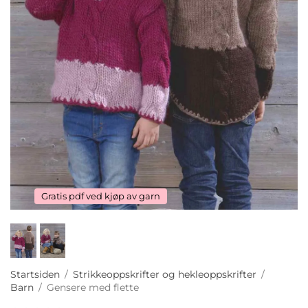
Gratis pdf ved kjøp av garn
Startsiden
/
Strikkeoppskrifter og hekleoppskrifter
/
Barn
/
Gensere med flette