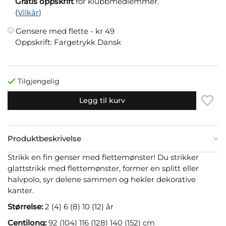
Gratis oppskrift
for klubbmedlemmer.
(
Vilkår
)
Gensere med flette -
kr 49
Oppskrift: Fargetrykk Dansk
Tilgjengelig
Legg til kurv
Produktbeskrivelse
Strikk en fin genser med flettemønster! Du strikker
glattstrikk med flettemønster, former en splitt eller
halvpolo, syr delene sammen og hekler dekorative
kanter.
Størrelse:
2 (4) 6 (8) 10 (12) år
Centilong:
92 (104) 116 (128) 140 (152) cm