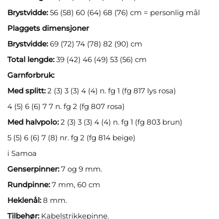
Brystvidde:
56 (58) 60 (64) 68 (76) cm = personlig mål
Plaggets dimensjoner
Brystvidde:
69 (72) 74 (78) 82 (90) cm
Total lengde:
39 (42) 46 (49) 53 (56) cm
Garnforbruk:
Med splitt:
2 (3) 3 (3) 4 (4) n. fg 1 (fg 817 lys rosa)
4 (5) 6 (6) 7 7 n. fg 2 (fg 807 rosa)
Med halvpolo:
2 (3) 3 (3) 4 (4) n. fg 1 (fg 803 brun)
5 (5) 6 (6) 7 (8) nr. fg 2 (fg 814 beige)
i Samoa
Genserpinner:
7 og 9 mm.
Rundpinne:
7 mm, 60 cm
Heklenål:
8 mm.
Tilbehør:
Kabelstrikkepinne.