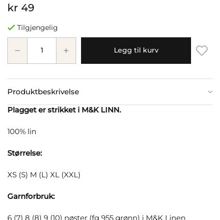
kr 49
Tilgjengelig
Legg til kurv
Produktbeskrivelse
Plagget er strikket i M&K LINN.
100% lin
Størrelse:
XS (S) M (L) XL (XXL)
Garnforbruk:
6 (7) 8 (8) 9 (10) nøster (fg 955 grønn) i M&K Linen