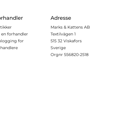
orhandler
Adresse
tikker
Marks & Kattens AB
i en forhandler
Textilvägen 1
nlogging for
515 32 Viskafors
rhandlere
Sverige
Orgnr
556820-2518