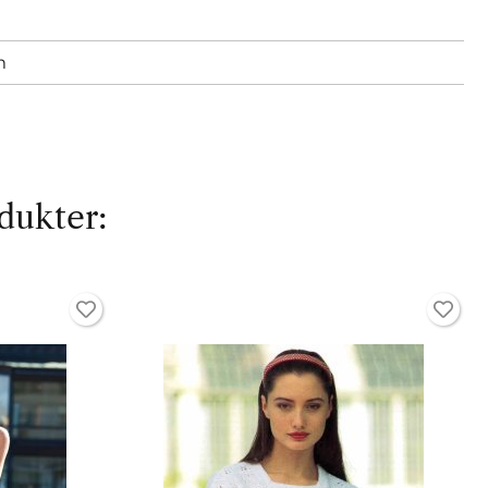
m
dukter: