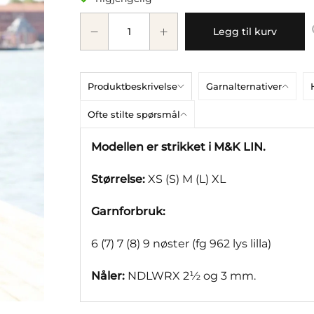
Legg til kurv
Produktbeskrivelse
Garnalternativer
Ofte stilte spørsmål
Modellen er strikket i M&K LIN.
Størrelse:
XS (S) M (L) XL
Garnforbruk:
6 (7) 7 (8) 9 nøster (fg 962 lys lilla)
Nåler:
NDLWRX 2½ og 3 mm.