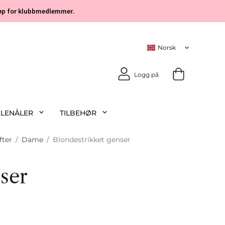
 kjøp for klubbmedlemmer.
Logg på
KLENÅLER
TILBEHØR
fter
/
Dame
/
Blondestrikket genser
ser