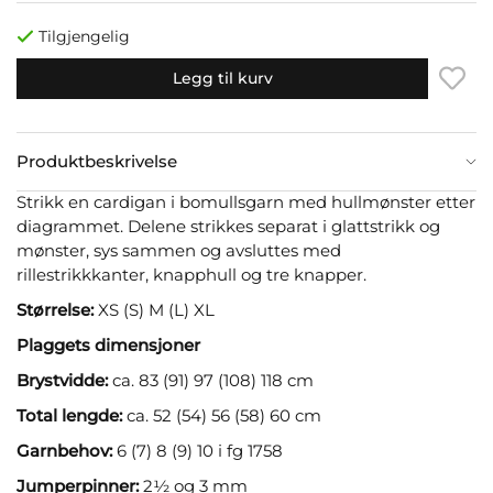
Tilgjengelig
Legg til kurv
Produktbeskrivelse
Strikk en cardigan i bomullsgarn med hullmønster etter
diagrammet. Delene strikkes separat i glattstrikk og
mønster, sys sammen og avsluttes med
rillestrikkkanter, knapphull og tre knapper.
Størrelse:
XS (S) M (L) XL
Plaggets dimensjoner
Brystvidde:
ca. 83 (91) 97 (108) 118 cm
Total lengde:
ca. 52 (54) 56 (58) 60 cm
Garnbehov:
6 (7) 8 (9) 10 i fg 1758
Jumperpinner:
2½ og 3 mm