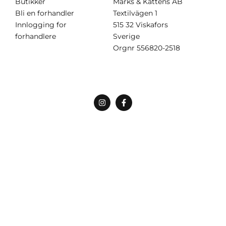
Butikker
Marks & Kattens AB
Bli en forhandler
Textilvägen 1
Innlogging for
515 32 Viskafors
forhandlere
Sverige
Orgnr
556820-2518