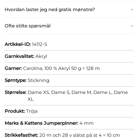
Hvordan laster jeg ned gratis mønstre?
Ofte stilte spørsmål
Artikkel-ID:
14112-S
Garnkvalitet:
Akryl
Garner:
Carolina, 100 % Akryl 50 g = 128 m
Sømtype:
Stickning
Størrelse:
Dame XS,
Dame S,
Dame M,
Dame L,
Dame
XL
Produkt:
Tröja
Marks & Kattens Jumperpinner:
4 mm
Strikkefasthet:
20 m och 28 v slätst på st 4 = 10 cm