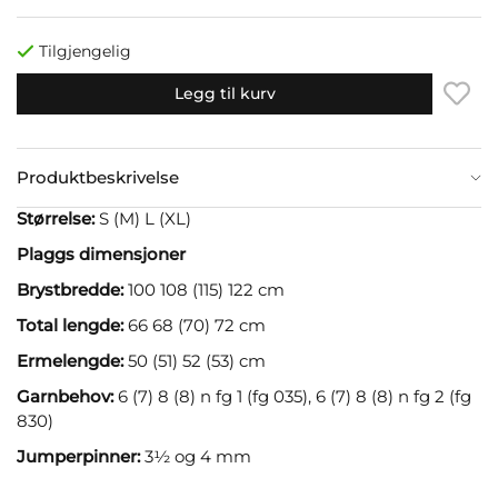
Tilgjengelig
Legg til kurv
Produktbeskrivelse
Størrelse:
S (M) L (XL)
Plaggs dimensjoner
Brystbredde:
100 108 (115) 122 cm
Total lengde:
66 68 (70) 72 cm
Ermelengde:
50 (51) 52 (53) cm
Garnbehov:
6 (7) 8 (8) n fg 1 (fg 035), 6 (7) 8 (8) n fg 2 (fg
830)
Jumperpinner:
3½ og 4 mm