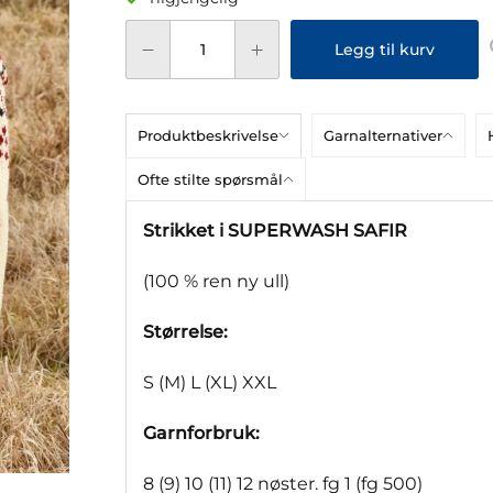
Legg til kurv
Produktbeskrivelse
Garnalternativer
Ofte stilte spørsmål
Strikket i SUPERWASH SAFIR
(100 % ren ny ull)
Størrelse:
S (M) L (XL) XXL
Garnforbruk:
8 (9) 10 (11) 12 nøster. fg 1 (fg 500)