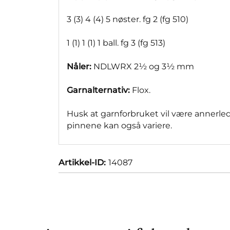
3 (3) 4 (4) 5 nøster. fg 2 (fg 510)
1 (1) 1 (1) 1 ball. fg 3 (fg 513)
Nåler:
NDLWRX 2½ og 3½ mm
Garnalternativ:
Flox.
Husk at garnforbruket vil være annerle
pinnene kan også variere.
Artikkel-ID:
14087