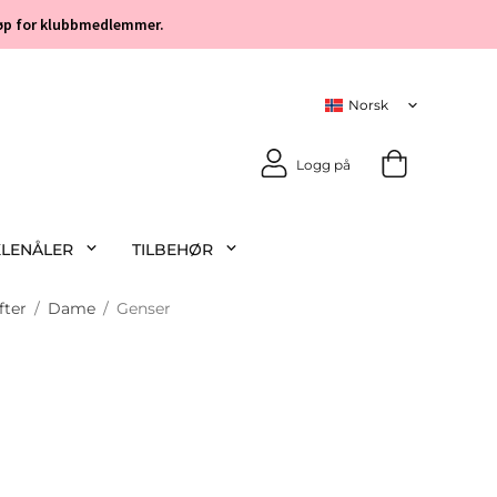
 kjøp for klubbmedlemmer.
Logg på
KLENÅLER
TILBEHØR
fter
/
Dame
/
Genser