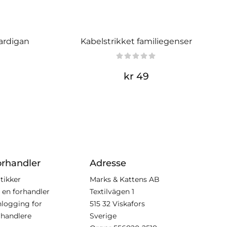
ardigan
Kabelstrikket familiegenser
kr 49
orhandler
Adresse
tikker
Marks & Kattens AB
i en forhandler
Textilvägen 1
nlogging for
515 32 Viskafors
rhandlere
Sverige