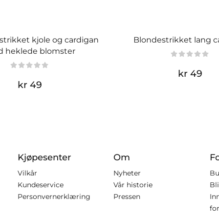
strikket kjole og cardigan
Blondestrikket lang c
 heklede blomster
kr 49
kr 49
Kjøpesenter
Om
F
Vilkår
Nyheter
Bu
Kundeservice
Vår historie
Bl
Personvernerklæring
Pressen
In
fo