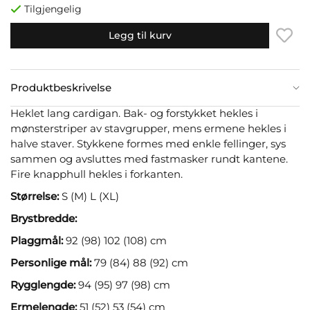
Tilgjengelig
Legg til kurv
Produktbeskrivelse
Heklet lang cardigan. Bak- og forstykket hekles i
mønsterstriper av stavgrupper, mens ermene hekles i
halve staver. Stykkene formes med enkle fellinger, sys
sammen og avsluttes med fastmasker rundt kantene.
Fire knapphull hekles i forkanten.
Størrelse:
S (M) L (XL)
Brystbredde:
Plaggmål:
92 (98) 102 (108) cm
Personlige mål:
79 (84) 88 (92) cm
Rygglengde:
94 (95) 97 (98) cm
Ermelengde:
51 (52) 53 (54) cm