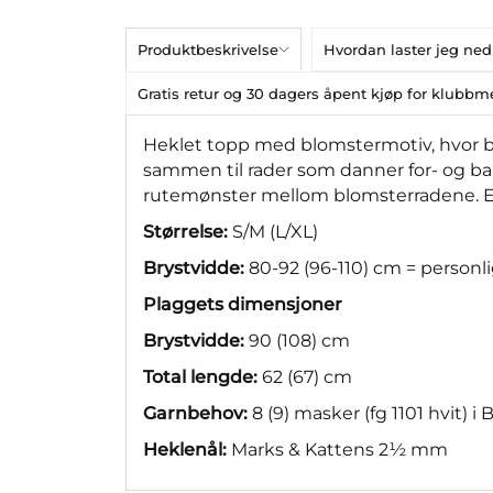
Produktbeskrivelse
Hvordan laster jeg ned
Gratis retur og 30 dagers åpent kjøp for klub
Heklet topp med blomstermotiv, hvor b
sammen til rader som danner for- og ba
rutemønster mellom blomsterradene. Er
Størrelse:
S/M (L/XL)
Brystvidde:
80-92 (96-110) cm = personl
Plaggets dimensjoner
Brystvidde:
90 (108) cm
Total lengde:
62 (67) cm
Garnbehov:
8 (9) masker (fg 1101 hvit) i 
Heklenål:
Marks & Kattens 2½ mm