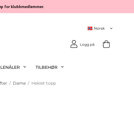
 kjøp for klubbmedlemmer.
Logg på
KLENÅLER
TILBEHØR
fter
/
Dame
/
Heklet topp