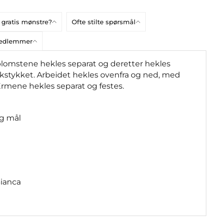
 gratis mønstre?
Ofte stilte spørsmål
bmedlemmer
lomstene hekles separat og deretter hekles
kstykket. Arbeidet hekles ovenfra og ned, med
mene hekles separat og festes.
ig mål
Bianca