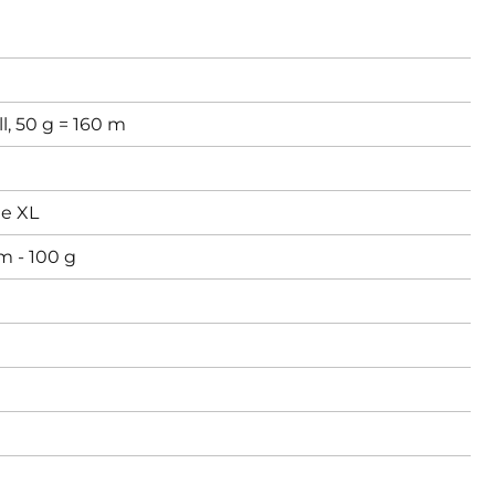
l, 50 g = 160 m
e XL
m - 100 g