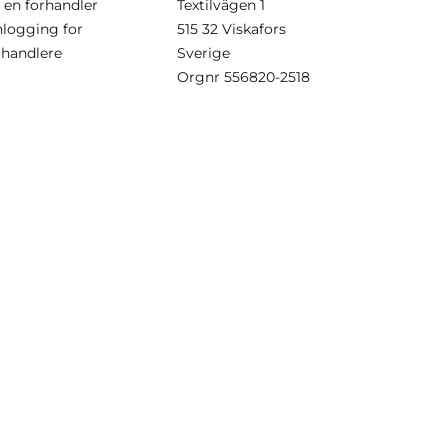
i en forhandler
Textilvägen 1
nlogging for
515 32 Viskafors
rhandlere
Sverige
Orgnr
556820-2518