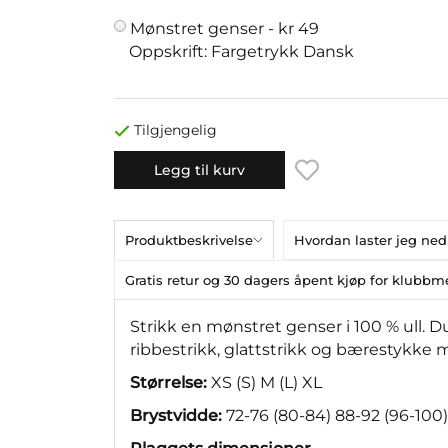
Mønstret genser -
kr 49
Oppskrift: Fargetrykk Dansk
Tilgjengelig
Legg til kurv
Produktbeskrivelse
Hvordan laster jeg ned
Gratis retur og 30 dagers åpent kjøp for klub
Strikk en mønstret genser i 100 % ull.
ribbestrikk, glattstrikk og bærestykke
Størrelse:
XS (S) M (L) XL
Brystvidde:
72-76 (80-84) 88-92 (96-100)