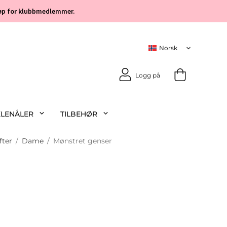
 kjøp for klubbmedlemmer.
Logg på
KLENÅLER
TILBEHØR
fter
/
Dame
/
Mønstret genser