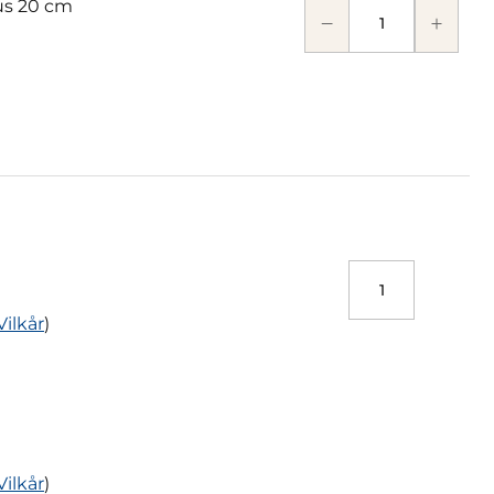
s 20 cm
Vilkår
)
Vilkår
)