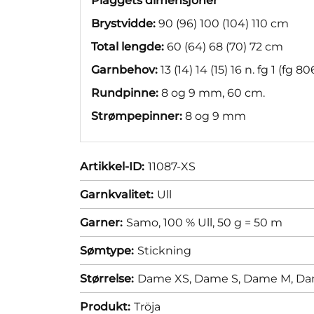
Plaggets dimensjoner
Brystvidde:
90 (96) 100 (104) 110 cm
Total lengde:
60 (64) 68 (70) 72 cm
Garnbehov:
13 (14) 14 (15) 16 n. fg 1 (fg 8
Rundpinne:
8 og 9 mm, 60 cm.
Strømpepinner:
8 og 9 mm
Artikkel-ID:
11087-XS
Garnkvalitet:
Ull
Garner:
Samo, 100 % Ull, 50 g = 50 m
Sømtype:
Stickning
Størrelse:
Dame XS,
Dame S,
Dame M,
Da
Produkt:
Tröja