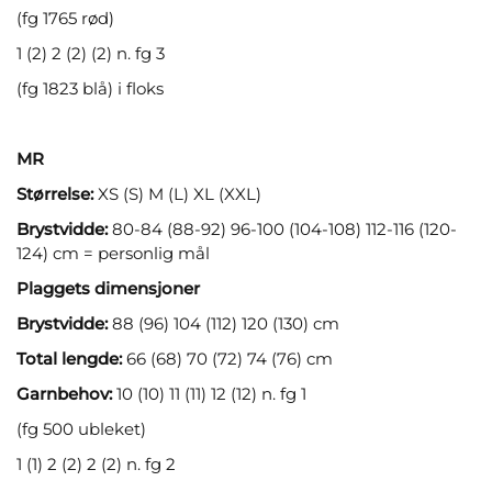
(fg 1765 rød)
1 (2) 2 (2) (2) n. fg 3
(fg 1823 blå) i floks
MR
Størrelse:
XS (S) M (L) XL (XXL)
Brystvidde:
80-84 (88-92) 96-100 (104-108) 112-116 (120-
124) cm = personlig mål
Plaggets dimensjoner
Brystvidde:
88 (96) 104 (112) 120 (130) cm
Total lengde:
66 (68) 70 (72) 74 (76) cm
Garnbehov:
10 (10) 11 (11) 12 (12) n. fg 1
(fg 500 ubleket)
1 (1) 2 (2) 2 (2) n. fg 2