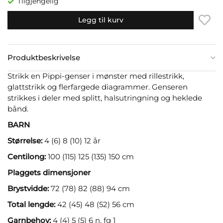
Tilgjengelig
Legg til kurv
Produktbeskrivelse
Strikk en Pippi-genser i mønster med rillestrikk,
glattstrikk og flerfargede diagrammer. Genseren
strikkes i deler med splitt, halsutringning og heklede
bånd.
BARN
Størrelse:
4 (6) 8 (10) 12 år
Centilong:
100 (115) 125 (135) 150 cm
Plaggets dimensjoner
Brystvidde:
72 (78) 82 (88) 94 cm
Total lengde:
42 (45) 48 (52) 56 cm
Garnbehov:
4 (4) 5 (5) 6 n. fg 1