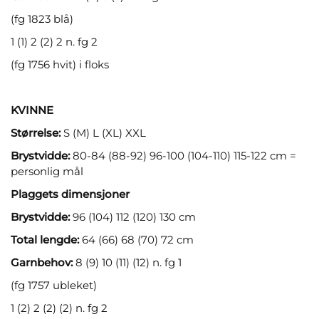
(fg 1823 blå)
1 (1) 2 (2) 2 n. fg 2
(fg 1756 hvit) i floks
KVINNE
Størrelse:
S (M) L (XL) XXL
Brystvidde:
80-84 (88-92) 96-100 (104-110) 115-122 cm =
personlig mål
Plaggets dimensjoner
Brystvidde:
96 (104) 112 (120) 130 cm
Total lengde:
64 (66) 68 (70) 72 cm
Garnbehov:
8 (9) 10 (11) (12) n. fg 1
(fg 1757 ubleket)
1 (2) 2 (2) (2) n. fg 2