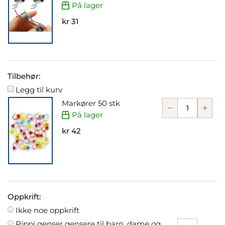
På lager
kr 31
Tilbehør:
Legg til kurv
Markører 50 stk
På lager
kr 42
Oppkrift:
Ikke noe oppkrift
Pippi genser gensere til barn, dame og