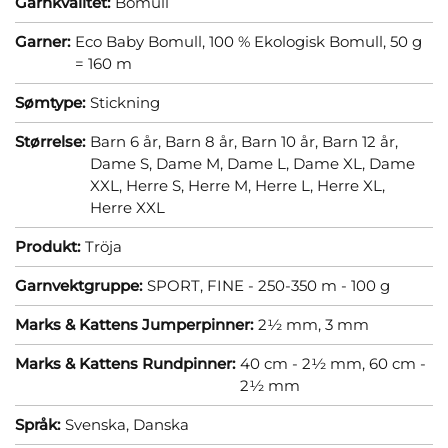
Garnkvalitet:
Bomull
Garner:
Eco Baby Bomull, 100 % Ekologisk Bomull, 50 g
= 160 m
Sømtype:
Stickning
Størrelse:
Barn 6 år,
Barn 8 år,
Barn 10 år,
Barn 12 år,
Dame S,
Dame M,
Dame L,
Dame XL,
Dame
XXL,
Herre S,
Herre M,
Herre L,
Herre XL,
Herre XXL
Produkt:
Tröja
Garnvektgruppe:
SPORT, FINE - 250-350 m - 100 g
Marks & Kattens Jumperpinner:
2½ mm,
3 mm
Marks & Kattens Rundpinner:
40 cm - 2½ mm,
60 cm -
2½ mm
Språk:
Svenska,
Danska