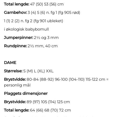
Total lengde:
47 (50) 53 (56) cm
Garnbehov:
3 (4) 5 (6) n. fg 1 (fg 905 rød)
1 (1) 2 (2) n. fg 2 (fg 901 ubleket)
i økologisk babybomull
Jumperpinner:
2½ og 3 mm
Rundpinne:
2½ mm, 40 cm
DAME
Størrelse:
S (M) L (XL) XXL
Brystvidde:
80-84 (88-92) 96-100 (104-110) 115-122 cm =
personlig mål
Plaggets dimensjoner
Brystvidde:
89 (97) 105 (114) 125 cm
Total lengde:
64 (66) 68 (70) 72 cm