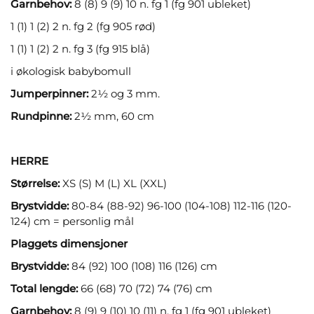
Garnbehov:
8 (8) 9 (9) 10 n. fg 1 (fg 901 ubleket)
1 (1) 1 (2) 2 n. fg 2 (fg 905 rød)
1 (1) 1 (2) 2 n. fg 3 (fg 915 blå)
i økologisk babybomull
Jumperpinner:
2½ og 3 mm.
Rundpinne:
2½ mm, 60 cm
HERRE
Størrelse:
XS (S) M (L) XL (XXL)
Brystvidde:
80-84 (88-92) 96-100 (104-108) 112-116 (120-
124) cm = personlig mål
Plaggets dimensjoner
Brystvidde:
84 (92) 100 (108) 116 (126) cm
Total lengde:
66 (68) 70 (72) 74 (76) cm
Garnbehov:
8 (9) 9 (10) 10 (11) n. fg 1 (fg 901 ubleket)