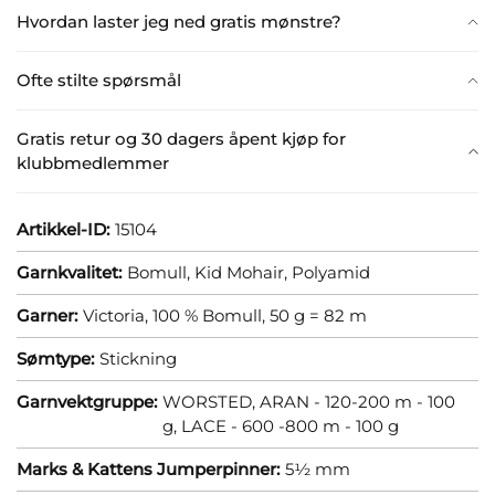
Hvordan laster jeg ned gratis mønstre?
Ofte stilte spørsmål
Gratis retur og 30 dagers åpent kjøp for
klubbmedlemmer
Artikkel-ID:
15104
Garnkvalitet:
Bomull,
Kid Mohair,
Polyamid
Garner:
Victoria, 100 % Bomull, 50 g = 82 m
Sømtype:
Stickning
Garnvektgruppe:
WORSTED, ARAN - 120-200 m - 100
g,
LACE - 600 -800 m - 100 g
Marks & Kattens Jumperpinner:
5½ mm