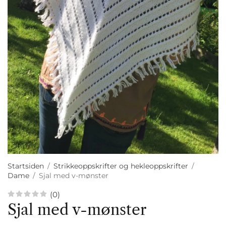
Startsiden
/
Strikkeoppskrifter og hekleoppskrifter
/
Dame
/
Sjal med v-mønster
(0)
Sjal med v-mønster