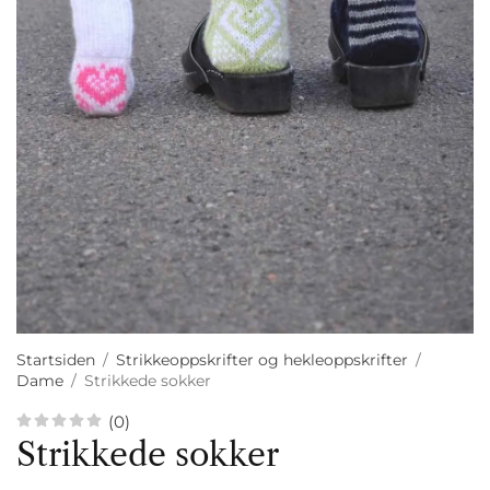
Startsiden
/
Strikkeoppskrifter og hekleoppskrifter
/
Dame
/
Strikkede sokker
(0)
Strikkede sokker