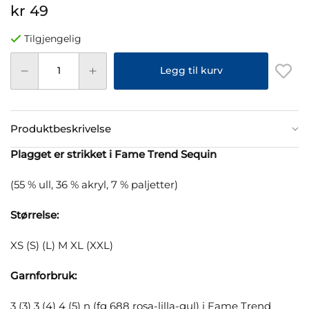
kr 49
Tilgjengelig
Legg til kurv
Produktbeskrivelse
Plagget er strikket i Fame Trend Sequin
(55 % ull, 36 % akryl, 7 % paljetter)
Størrelse:
XS (S) (L) M XL (XXL)
Garnforbruk:
3 (3) 3 (4) 4 (5) n (fg 688 rosa-lilla-gul) i Fame Trend