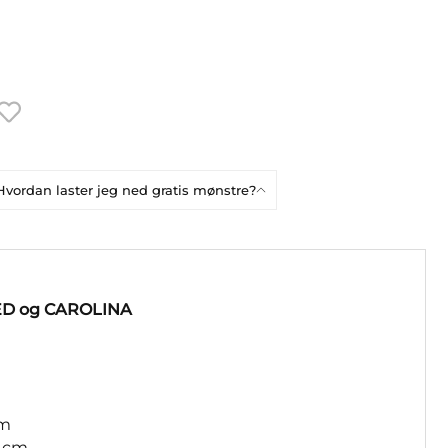
Hvordan laster jeg ned gratis mønstre?
EED og CAROLINA
cm
3 cm