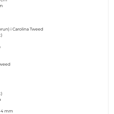
cm
57 brun) i Carolina Tweed
t)
a
a Tweed
t)
a
g 4 mm