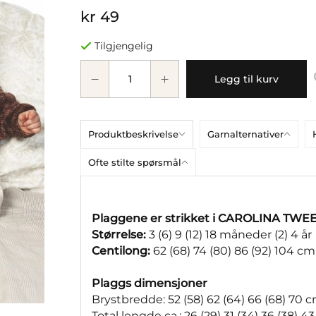
kr 49
Tilgjengelig
Legg til kurv
Produktbeskrivelse
Garnalternativer
Ofte stilte spørsmål
Plaggene er strikket i CAROLINA TW
Størrelse:
3 (6) 9 (12) 18 måneder (2) 4 år
Centilong:
62 (68) 74 (80) 86 (92) 104 cm
Plaggs dimensjoner
Brystbredde: 52 (58) 62 (64) 66 (68) 70 
Total lengde ca.: 26 (29) 31 (34) 36 (38) 4