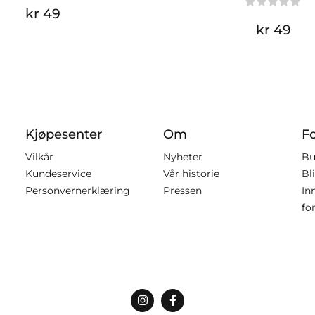
kr 49
kr 49
Kjøpesenter
Om
F
Vilkår
Nyheter
Bu
Kundeservice
Vår historie
Bl
Personvernerklæring
Pressen
In
fo