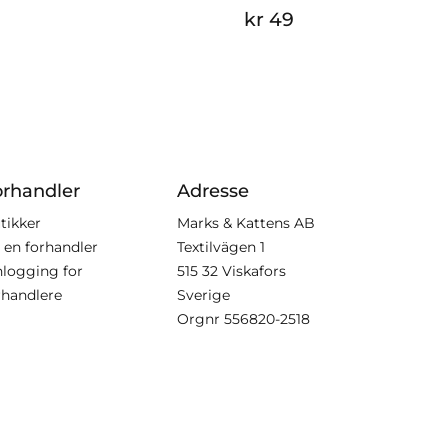
kr 49
orhandler
Adresse
tikker
Marks & Kattens AB
i en forhandler
Textilvägen 1
nlogging for
515 32 Viskafors
rhandlere
Sverige
Orgnr
556820-2518