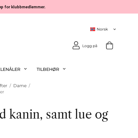
 kjøp for klubbmedlemmer.
Logg på
KLENÅLER
TILBEHØR
fter
/
Dame
/
er
d kanin, samt lue og