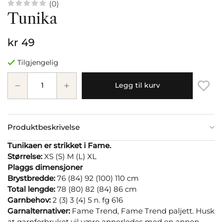
(0)
Tunika
kr 49
Tilgjengelig
Legg til kurv
Produktbeskrivelse
Tunikaen er strikket i Fame.
Størrelse:
XS (S) M (L) XL
Plaggs dimensjoner
Brystbredde:
76 (84) 92 (100) 110 cm
Total lengde:
78 (80) 82 (84) 86 cm
Garnbehov:
2 (3) 3 (4) 5 n. fg 616
Garnalternativer:
Fame Trend, Fame Trend paljett. Husk
at garnforbruket vil være annerledes med en annen