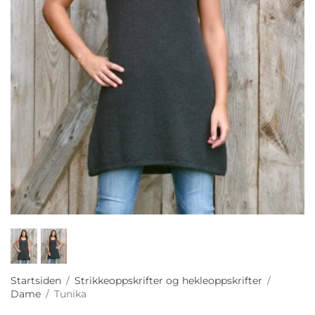
Startsiden
/
Strikkeoppskrifter og hekleoppskrifter
/
Dame
/
Tunika