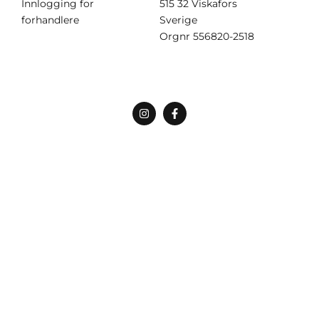
Innlogging for
515 32 Viskafors
forhandlere
Sverige
Orgnr
556820-2518