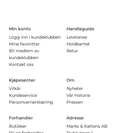
Min konto
Handleguide
Logg inn i kundeklubben
Leveranse
Mine favoritter
Holdbarhet
Bli medlem av
Retur
kundeklubben
Kontakt oss
Kjøpesenter
Om
Vilkår
Nyheter
Kundeservice
Vår historie
Personvernerklæring
Pressen
Forhandler
Adresse
Butikker
Marks & Kattens AB
Bli en forhandler
Textilvägen 1