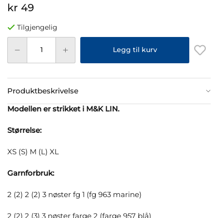
kr 49
Tilgjengelig
Legg til kurv
Produktbeskrivelse
Modellen er strikket i M&K LIN.
Størrelse:
XS (S) M (L) XL
Garnforbruk:
2 (2) 2 (2) 3 nøster fg 1 (fg 963 marine)
2 (2) 2 (3) 3 nøster farge 2 (farge 957 blå)