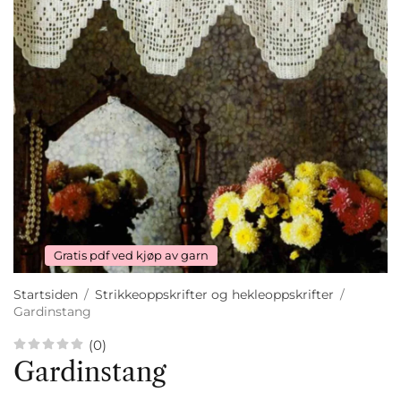
Gratis pdf ved kjøp av garn
Startsiden
/
Strikkeoppskrifter og hekleoppskrifter
/
Gardinstang
(0)
Gardinstang