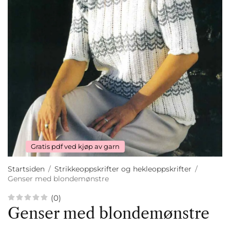
Gratis pdf ved kjøp av garn
Startsiden
/
Strikkeoppskrifter og hekleoppskrifter
/
Genser med blondemønstre
(0)
Genser med blondemønstre