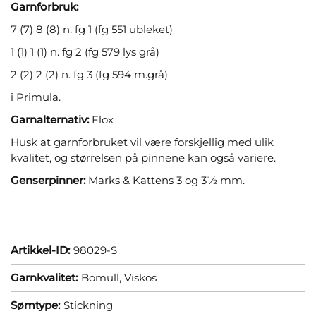
Garnforbruk:
7 (7) 8 (8) n. fg 1 (fg 551 ubleket)
1 (1) 1 (1) n. fg 2 (fg 579 lys grå)
2 (2) 2 (2) n. fg 3 (fg 594 m.grå)
i Primula.
Garnalternativ:
Flox
Husk at garnforbruket vil være forskjellig med ulik
kvalitet, og størrelsen på pinnene kan også variere.
Genserpinner:
Marks & Kattens 3 og 3½ mm.
Artikkel-ID:
98029-S
Garnkvalitet:
Bomull,
Viskos
Sømtype:
Stickning