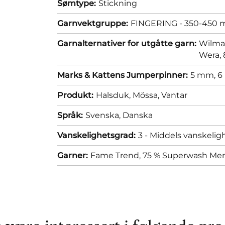
Sømtype:
Stickning
Garnvektgruppe:
FINGERING - 350-450 m
Garnalternativer for utgåtte garn:
Wilma 
Wera, 
Marks & Kattens Jumperpinner:
5 mm,
6
Produkt:
Halsduk,
Mössa,
Vantar
Språk:
Svenska,
Danska
Vanskelighetsgrad:
3 - Middels vanskelig
Garner:
Fame Trend, 75 % Superwash Merin