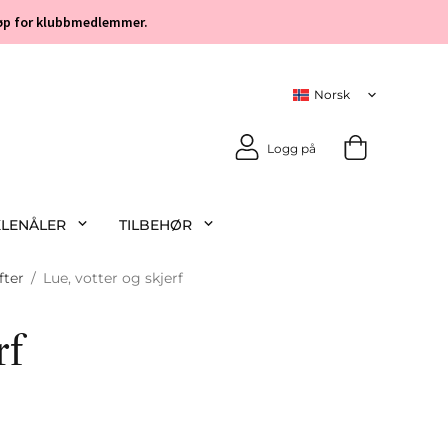
 kjøp for klubbmedlemmer.
Logg på
KLENÅLER
TILBEHØR
fter
/
Lue, votter og skjerf
rf