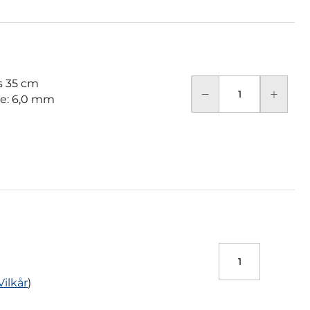
 35 cm
se: 6,0 mm
Vilkår
)