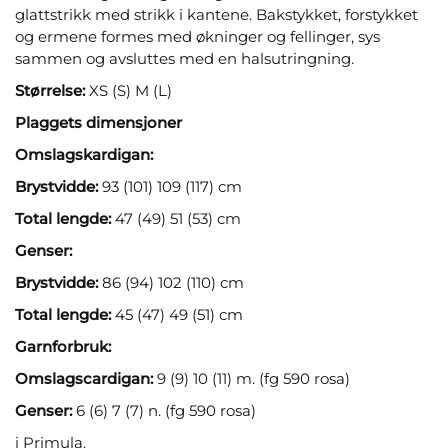
glattstrikk med strikk i kantene. Bakstykket, forstykket
og ermene formes med økninger og fellinger, sys
sammen og avsluttes med en halsutringning.
Størrelse:
XS (S) M (L)
Plaggets dimensjoner
Omslagskardigan:
Brystvidde:
93 (101) 109 (117) cm
Total lengde:
47 (49) 51 (53) cm
Genser:
Brystvidde:
86 (94) 102 (110) cm
Total lengde:
45 (47) 49 (51) cm
Garnforbruk:
Omslagscardigan:
9 (9) 10 (11) m. (fg 590 rosa)
Genser:
6 (6) 7 (7) n. (fg 590 rosa)
i Primula.