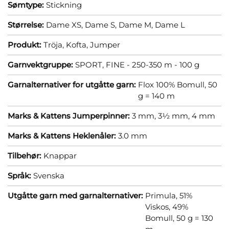
Sømtype:
Stickning
Størrelse:
Dame XS,
Dame S,
Dame M,
Dame L
Produkt:
Tröja,
Kofta,
Jumper
Garnvektgruppe:
SPORT, FINE - 250-350 m - 100 g
Garnalternativer for utgåtte garn:
Flox 100% Bomull, 50
g = 140 m
Marks & Kattens Jumperpinner:
3 mm,
3½ mm,
4 mm
Marks & Kattens Heklenåler:
3.0 mm
Tilbehør:
Knappar
Språk:
Svenska
Utgåtte garn med garnalternativer:
Primula, 51%
Viskos, 49%
Bomull, 50 g = 130