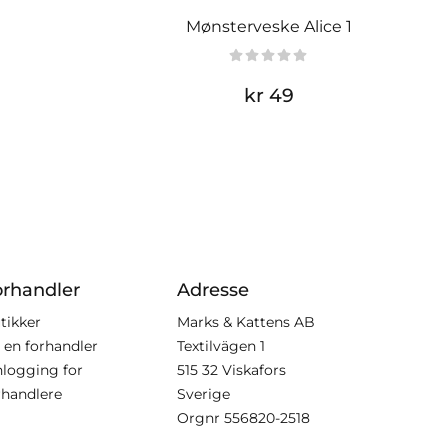
Mønsterveske Alice 1
kr 49
orhandler
Adresse
tikker
Marks & Kattens AB
i en forhandler
Textilvägen 1
nlogging for
515 32 Viskafors
rhandlere
Sverige
Orgnr
556820-2518