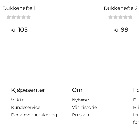
Dukkehefte 1
Dukkehefte 2
kr 105
kr 99
Kjøpesenter
Om
F
Vilkår
Nyheter
Bu
Kundeservice
Vår historie
Bl
Personvernerklæring
Pressen
In
fo