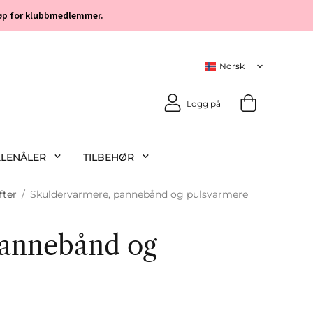
 kjøp for klubbmedlemmer.
Logg på
KLENÅLER
TILBEHØR
fter
/
Skuldervarmere, pannebånd og pulsvarmere
pannebånd og