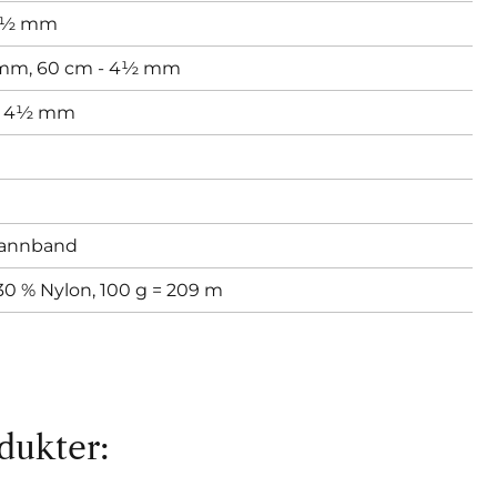
½ mm
 mm,
60 cm - 4½ mm
- 4½ mm
annband
 30 % Nylon, 100 g = 209 m
dukter: