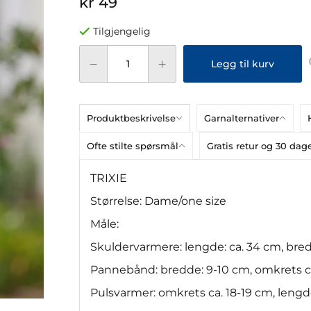
kr 49
Tilgjengelig
Legg til kurv
Produktbeskrivelse
Garnalternativer
Ofte stilte spørsmål
Gratis retur og 30 da
TRIXIE
Størrelse: Dame/one size
Måle:
Skuldervarmere: lengde: ca. 34 cm, bre
Pannebånd: bredde: 9-10 cm, omkrets c
Pulsvarmer: omkrets ca. 18-19 cm, lengd