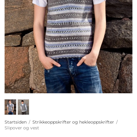
Startsiden
/
Strikkeoppskrifter og hekleoppskrifter
/
Slipover og vest