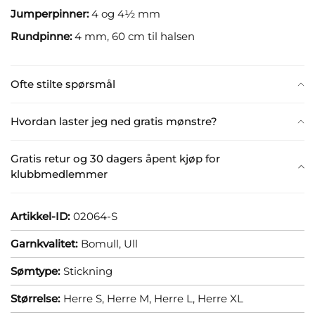
Jumperpinner:
4 og 4½ mm
Rundpinne:
4 mm, 60 cm til halsen
Ofte stilte spørsmål
Hvordan laster jeg ned gratis mønstre?
Gratis retur og 30 dagers åpent kjøp for
klubbmedlemmer
Artikkel-ID:
02064-S
Garnkvalitet:
Bomull,
Ull
Sømtype:
Stickning
Størrelse:
Herre S,
Herre M,
Herre L,
Herre XL