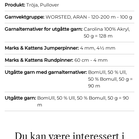
Produkt:
Tröja,
Pullover
Garnvektgruppe:
WORSTED, ARAN - 120-200 m - 100 g
Garnalternativer for utgåtte garn:
Carolina 100% Akryl,
50 g = 128 m
Marks & Kattens Jumperpinner:
4 mm,
4½ mm
Marks & Kattens Rundpinner:
60 cm - 4 mm
Utgåtte garn med garnalternativer:
BomUll, 50 % Ull,
50 % Bomull, 50 g =
90 m
Utgåtte garn:
BomUll, 50 % Ull, 50 % Bomull, 50 g = 90
m
Du kan være interessert i