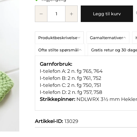
Legg til kurv
Produktbeskrivelse
Garnalternativer
Ofte stilte spørsmål
Gratis retur og 30 da
Garnforbruk:
I-telefon A: 2 n. fg 765, 764
I-telefon B: 2 n. fg 761, 752
I-telefon C: 2 n. fg 750, 751
I-telefon D: 2 n. fg 757, 758
Strikkepinner:
NDLWRX 3½ mm Heklen
Artikkel-ID:
13029