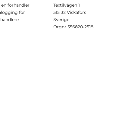
i en forhandler
Textilvägen 1
nlogging for
515 32 Viskafors
rhandlere
Sverige
Orgnr
556820-2518