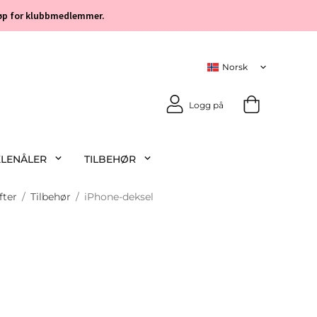
 kjøp for klubbmedlemmer.
Logg på
KLENÅLER
TILBEHØR
fter
/
Tilbehør
/
iPhone-deksel