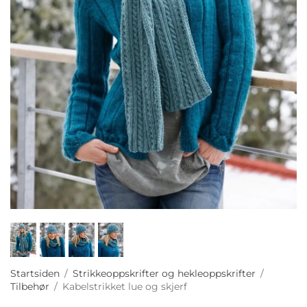
Startsiden
/
Strikkeoppskrifter og hekleoppskrifter
/
Tilbehør
/
Kabelstrikket lue og skjerf