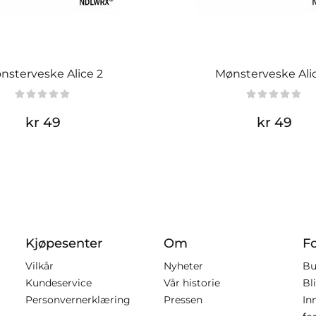
nsterveske Alice 2
Mønsterveske Ali
kr 49
kr 49
Kjøpesenter
Om
F
Vilkår
Nyheter
Bu
Kundeservice
Vår historie
Bl
Personvernerklæring
Pressen
In