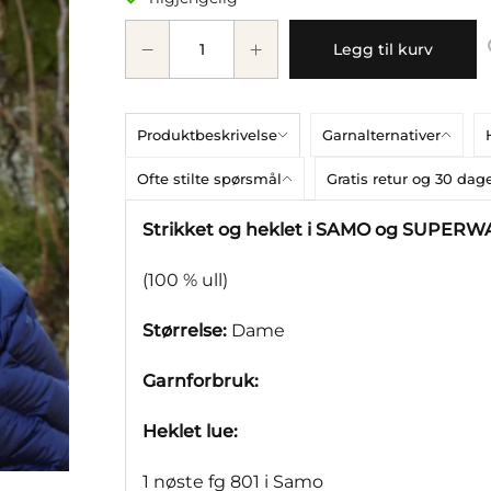
Legg til kurv
Produktbeskrivelse
Garnalternativer
Ofte stilte spørsmål
Gratis retur og 30 da
Strikket og heklet i SAMO og SUPERW
(100 % ull)
Størrelse:
Dame
Garnforbruk:
Heklet lue:
1 nøste fg 801 i Samo