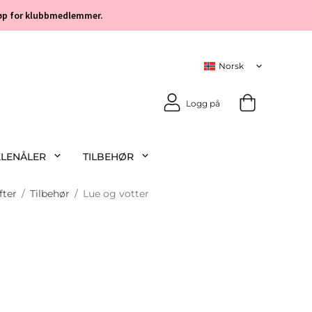
 kjøp for klubbmedlemmer.
Logg på
KLENÅLER
TILBEHØR
fter
/
Tilbehør
/
Lue og votter