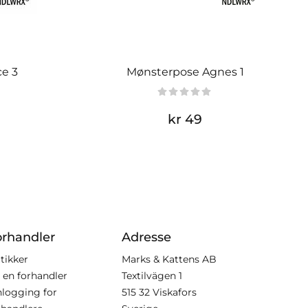
ce 3
Mønsterpose Agnes 1
kr 49
orhandler
Adresse
tikker
Marks & Kattens AB
i en forhandler
Textilvägen 1
nlogging for
515 32 Viskafors