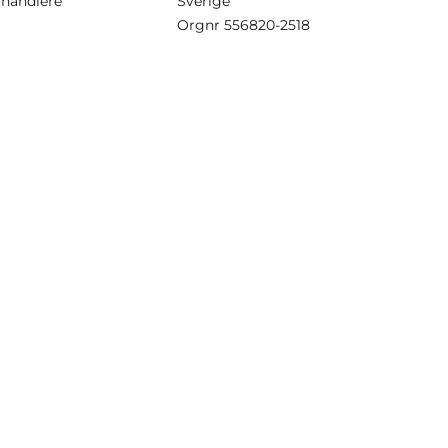
rhandlere
Sverige
Orgnr
556820-2518