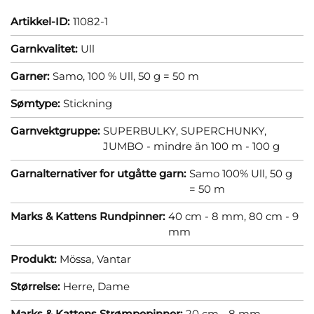
Artikkel-ID:
11082-1
Garnkvalitet:
Ull
Garner:
Samo, 100 % Ull, 50 g = 50 m
Sømtype:
Stickning
Garnvektgruppe:
SUPERBULKY, SUPERCHUNKY,
JUMBO - mindre än 100 m - 100 g
Garnalternativer for utgåtte garn:
Samo 100% Ull, 50 g
= 50 m
Marks & Kattens Rundpinner:
40 cm - 8 mm,
80 cm - 9
mm
Produkt:
Mössa,
Vantar
Størrelse:
Herre,
Dame
Marks & Kattens Strømpepinner:
20 cm - 8 mm