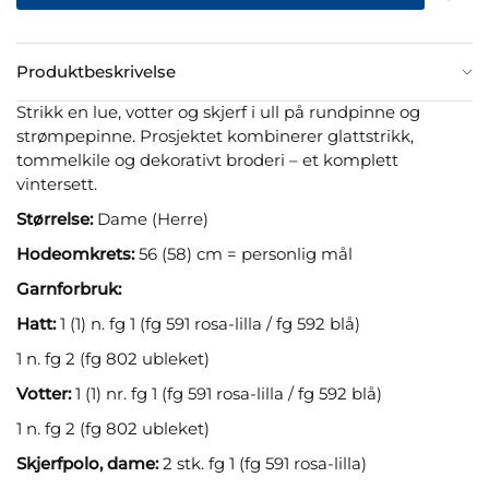
Produktbeskrivelse
Strikk en lue, votter og skjerf i ull på rundpinne og
strømpepinne. Prosjektet kombinerer glattstrikk,
tommelkile og dekorativt broderi – et komplett
vintersett.
Størrelse:
Dame (Herre)
Hodeomkrets:
56 (58) cm = personlig mål
Garnforbruk:
Hatt:
1 (1) n. fg 1 (fg 591 rosa-lilla / fg 592 blå)
1 n. fg 2 (fg 802 ubleket)
Votter:
1 (1) nr. fg 1 (fg 591 rosa-lilla / fg 592 blå)
1 n. fg 2 (fg 802 ubleket)
Skjerfpolo, dame:
2 stk. fg 1 (fg 591 rosa-lilla)