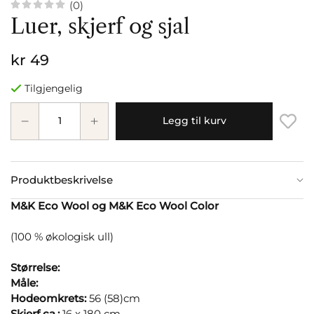
(0)
Luer, skjerf og sjal
kr 49
Tilgjengelig
Legg til kurv
Produktbeskrivelse
M&K Eco Wool og M&K Eco Wool Color
(100 % økologisk ull)
Størrelse:
Måle:
Hodeomkrets:
56 (58)cm
Skjerf ca.:
16 x 180 cm