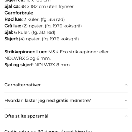
Sjal ca:
38 x 182 cm uten frynser
Garnforbruk:
Rød lue:
2 kuler. (fg. 313 rød)
Grå lue:
(2) nøster. (fg. 1976 koksgrå)
Sjal:
6 kuler. (fg. 313 rød)
Skjerf:
(4) nøster. (fg. 1976 koksgrå)
Strikkepinner:
Luer:
M&K Eco strikkepinner eller
NDLWRX 5 og 6 mm.
Sjal og skjerf:
NDLWRX 8 mm
Garnalternativer
Hvordan laster jeg ned gratis mønstre?
Ofte stilte spørsmål
Gratis retur og 30 dagers åpent kjøp for