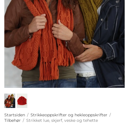
Startsiden
/
Strikkeoppskrifter og hekleoppskrifter
/
Tilbehør
/
Strikket lue, skjerf, veske og tehette