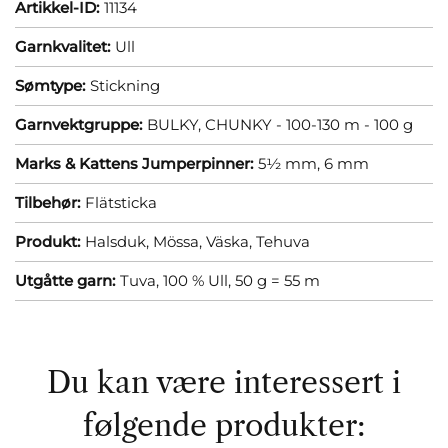
Artikkel-ID:
11134
Garnkvalitet:
Ull
Sømtype:
Stickning
Garnvektgruppe:
BULKY, CHUNKY - 100-130 m - 100 g
Marks & Kattens Jumperpinner:
5½ mm,
6 mm
Tilbehør:
Flätsticka
Produkt:
Halsduk,
Mössa,
Väska,
Tehuva
Utgåtte garn:
Tuva, 100 % Ull, 50 g = 55 m
Du kan være interessert i
følgende produkter: