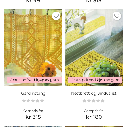
kr 49
kr 315
Gratis pdf ved kjøp av garn
Gratis pdf ved kjøp av garn
Gardinstang
Nettbrett og vinduslist
Garnpris fra
Garnpris fra
kr 315
kr 180