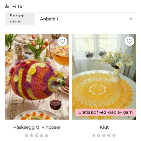
Filter
Sorter
etter
Gratis pdf ved kjøp av garn
Påskeegg til vinposer
Klut