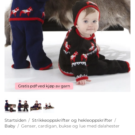
Gratis pdf ved kjøp av garn
Startsiden
/
Strikkeoppskrifter og hekleoppskrifter
/
Baby
/
Genser, cardigan, bukse og lue med dalahester