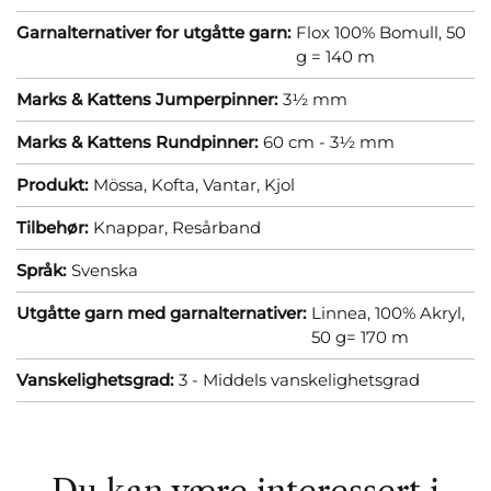
Garnalternativer for utgåtte garn:
Flox 100% Bomull, 50
g = 140 m
Marks & Kattens Jumperpinner:
3½ mm
Marks & Kattens Rundpinner:
60 cm - 3½ mm
Produkt:
Mössa,
Kofta,
Vantar,
Kjol
Tilbehør:
Knappar,
Resårband
Språk:
Svenska
Utgåtte garn med garnalternativer:
Linnea, 100% Akryl,
50 g= 170 m
Vanskelighetsgrad:
3 - Middels vanskelighetsgrad