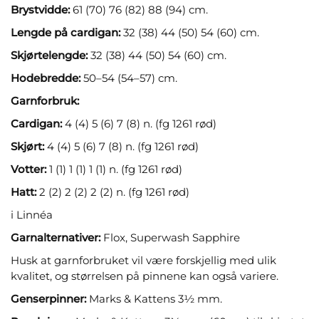
Brystvidde:
61 (70) 76 (82) 88 (94) cm.
Lengde på cardigan:
32 (38) 44 (50) 54 (60) cm.
Skjørtelengde:
32 (38) 44 (50) 54 (60) cm.
Hodebredde:
50–54 (54–57) cm.
Garnforbruk:
Cardigan:
4 (4) 5 (6) 7 (8) n. (fg 1261 rød)
Skjørt:
4 (4) 5 (6) 7 (8) n. (fg 1261 rød)
Votter:
1 (1) 1 (1) 1 (1) n. (fg 1261 rød)
Hatt:
2 (2) 2 (2) 2 (2) n. (fg 1261 rød)
i Linnéa
Garnalternativer:
Flox, Superwash Sapphire
Husk at garnforbruket vil være forskjellig med ulik
kvalitet, og størrelsen på pinnene kan også variere.
Genserpinner:
Marks & Kattens 3½ mm.