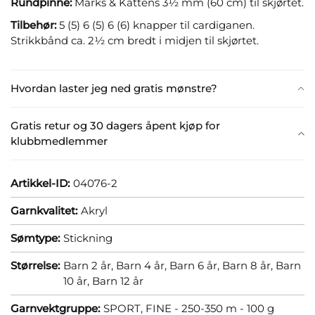
Rundpinne:
Marks & Kattens 3½ mm (60 cm) til skjørtet.
Tilbehør:
5 (5) 6 (5) 6 (6) knapper til cardiganen.
Strikkbånd ca. 2½ cm bredt i midjen til skjørtet.
Hvordan laster jeg ned gratis mønstre?
Gratis retur og 30 dagers åpent kjøp for
klubbmedlemmer
Artikkel-ID:
04076-2
Garnkvalitet:
Akryl
Sømtype:
Stickning
Størrelse:
Barn 2 år,
Barn 4 år,
Barn 6 år,
Barn 8 år,
Barn
10 år,
Barn 12 år
Garnvektgruppe:
SPORT, FINE - 250-350 m - 100 g