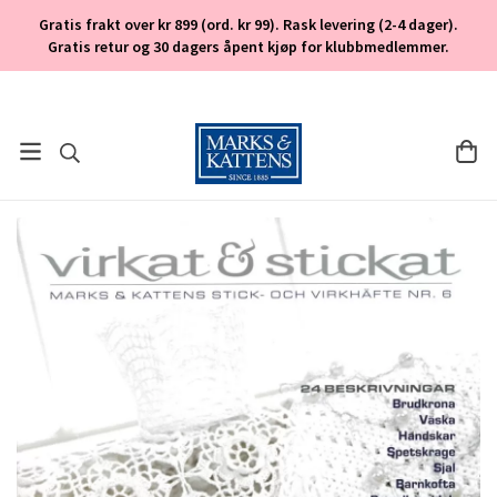
Gratis frakt over kr 899 (ord. kr 99). Rask levering (2-4 dager).
Gratis retur og 30 dagers åpent kjøp for klubbmedlemmer.