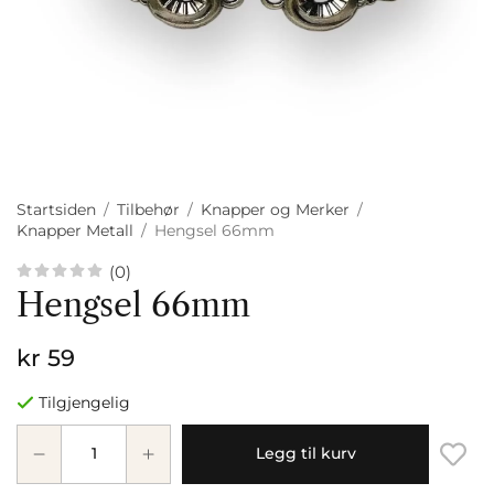
Startsiden
/
Tilbehør
/
Knapper og Merker
/
Knapper Metall
/
Hengsel 66mm
(0)
Hengsel 66mm
kr 59
Tilgjengelig
Legg til kurv