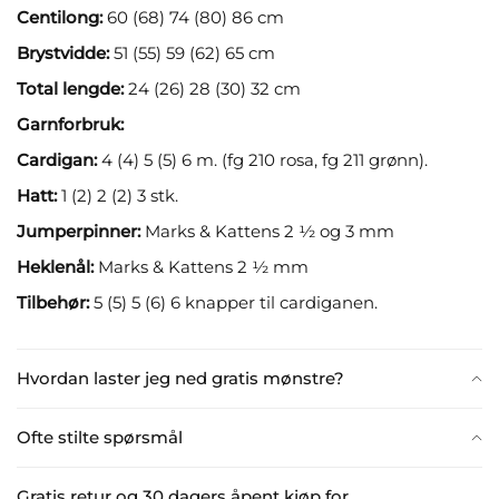
Centilong:
60 (68) 74 (80) 86 cm
Brystvidde:
51 (55) 59 (62) 65 cm
Total lengde:
24 (26) 28 (30) 32 cm
Garnforbruk:
Cardigan:
4 (4) 5 (5) 6 m. (fg 210 rosa, fg 211 grønn).
Hatt:
1 (2) 2 (2) 3 stk.
Jumperpinner:
Marks & Kattens 2 ½ og 3 mm
Heklenål:
Marks & Kattens 2 ½ mm
Tilbehør:
5 (5) 5 (6) 6 knapper til cardiganen.
Hvordan laster jeg ned gratis mønstre?
Ofte stilte spørsmål
Gratis retur og 30 dagers åpent kjøp for