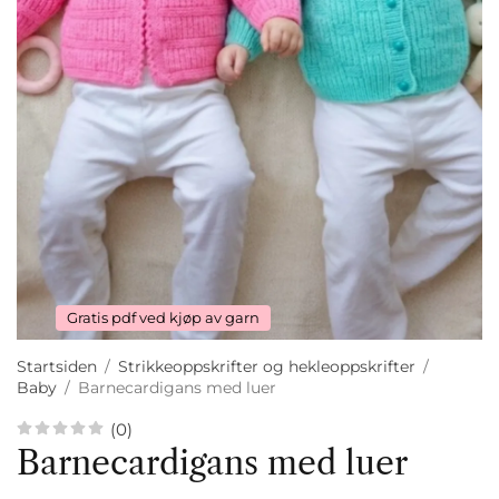
Gratis pdf ved kjøp av garn
Startsiden
/
Strikkeoppskrifter og hekleoppskrifter
/
Baby
/
Barnecardigans med luer
(0)
Barnecardigans med luer