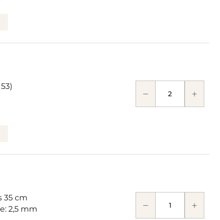
153)
 35 cm
se: 2,5 mm