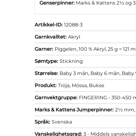
Genserpinner:
Marks & Kattens 2½ og 
Artikkel-ID:
12088-3
Garnkvalitet:
Akryl
Garner:
Piggelen, 100 % Akryl, 25 g = 121 m
Sømtype:
Stickning
Størrelse:
Baby 3 mån,
Baby 6 mån,
Baby 
Produkt:
Tröja,
Mössa,
Bukse
Garnvektgruppe:
FINGERING - 350-450 m
Marks & Kattens Jumperpinner:
2½ mm
Språk:
Svenska
Vanskelighetsgrad:
3 - Middels vanskelig