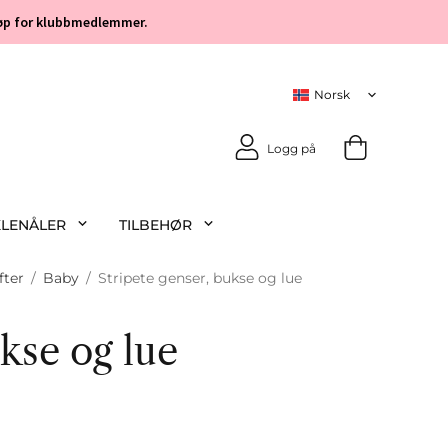
 kjøp for klubbmedlemmer.
Logg på
KLENÅLER
TILBEHØR
fter
/
Baby
/
Stripete genser, bukse og lue
ukse og lue