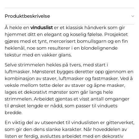
Produktbeskrivelse
Å hekle en
vinduslist
er et klassisk håndverk som gir
hjemmet ditt en elegant og koselig følelse. Prosjektet
gjøres med et tynt, mercerisert bomullsgarn og en fin
heklenål, noe som resulterer i en blondelignende
tekstur med en vakker glans.
Selve strimmelen hekles på tvers, med start i
luftmasker. Mønsteret bygges deretter opp gjennom en
kombinasjon av staver, luftmasker og fastmasker. Ved å
veksle mellom tette deler av staver og åpne masker,
lages et dekorativt mønster som går langs hele
strimmelen. Arbeidet gjentas et visst antall omganger
til ønsket lengde er nådd, som passer til vinduets
bredde.
En viktig del av utseendet til vinduslisten er gitterverket,
som gir den dens slanke karakter. Når hoveddelen av
listen er ferdig, avsluttes arbeidet med en dekorativ