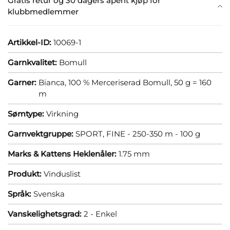
Gratis retur og 30 dagers åpent kjøp for
klubbmedlemmer
Artikkel-ID:
10069-1
Garnkvalitet:
Bomull
Garner:
Bianca, 100 % Merceriserad Bomull, 50 g = 160
m
Sømtype:
Virkning
Garnvektgruppe:
SPORT, FINE - 250-350 m - 100 g
Marks & Kattens Heklenåler:
1.75 mm
Produkt:
Vinduslist
Språk:
Svenska
Vanskelighetsgrad:
2 - Enkel