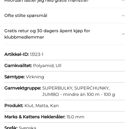
Hvordan laster jeg ned gratis mønstre?
Ofte stilte spørsmål
Gratis retur og 30 dagers åpent kjøp for
klubbmedlemmer
Artikkel-ID:
13123-1
Garnkvalitet:
Polyamid,
Ull
Sømtype:
Virkning
Garnvektgruppe:
SUPERBULKY, SUPERCHUNKY,
JUMBO - mindre än 100 m - 100 g
Produkt:
Klut,
Matta,
Kan
Marks & Kattens Heklenåler:
15.0 mm
Språk:
Svenska