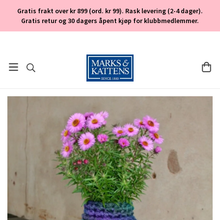
Gratis frakt over kr 899 (ord. kr 99). Rask levering (2-4 dager).
Gratis retur og 30 dagers åpent kjøp for klubbmedlemmer.