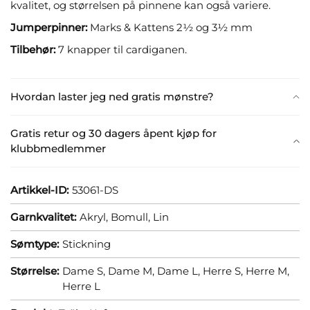
kvalitet, og størrelsen på pinnene kan også variere.
Jumperpinner:
Marks & Kattens 2½ og 3½ mm
Tilbehør:
7 knapper til cardiganen.
Hvordan laster jeg ned gratis mønstre?
Gratis retur og 30 dagers åpent kjøp for
klubbmedlemmer
Artikkel-ID:
53061-DS
Garnkvalitet:
Akryl,
Bomull,
Lin
Sømtype:
Stickning
Størrelse:
Dame S,
Dame M,
Dame L,
Herre S,
Herre M,
Herre L