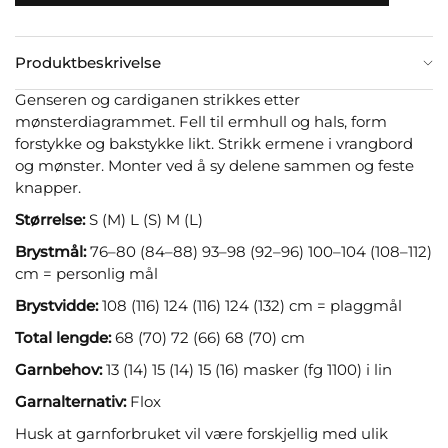
Produktbeskrivelse
Genseren og cardiganen strikkes etter
mønsterdiagrammet. Fell til ermhull og hals, form
forstykke og bakstykke likt. Strikk ermene i vrangbord
og mønster. Monter ved å sy delene sammen og feste
knapper.
Størrelse:
S (M) L (S) M (L)
Brystmål:
76–80 (84–88) 93–98 (92–96) 100–104 (108–112)
cm = personlig mål
Brystvidde:
108 (116) 124 (116) 124 (132) cm = plaggmål
Total lengde:
68 (70) 72 (66) 68 (70) cm
Garnbehov:
13 (14) 15 (14) 15 (16) masker (fg 1100) i lin
Garnalternativ:
Flox
Husk at garnforbruket vil være forskjellig med ulik