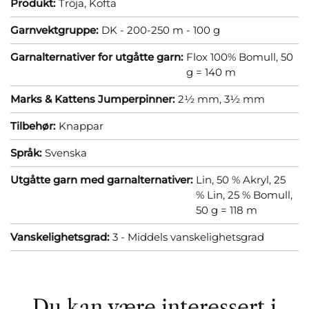
Produkt:
Tröja,
Kofta
Garnvektgruppe:
DK - 200-250 m - 100 g
Garnalternativer for utgåtte garn:
Flox 100% Bomull, 50
g = 140 m
Marks & Kattens Jumperpinner:
2½ mm,
3½ mm
Tilbehør:
Knappar
Språk:
Svenska
Utgåtte garn med garnalternativer:
Lin, 50 % Akryl, 25
% Lin, 25 % Bomull,
50 g = 118 m
Vanskelighetsgrad:
3 - Middels vanskelighetsgrad
Du kan være interessert i