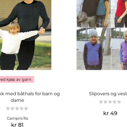
ved kjøp av garn
kk med båthals for barn og
Slipovers og ves
dame
kr 49
Garnpris fra
kr 81