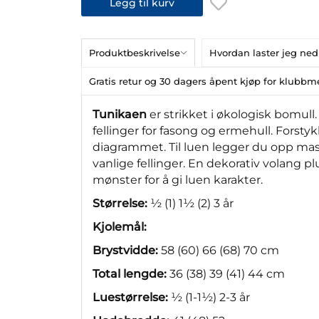
Legg til kurv
Produktbeskrivelse
Hvordan laster jeg ned
Gratis retur og 30 dagers åpent kjøp for klub
Tunikaen
er strikket i økologisk bomull
fellinger for fasong og ermehull. Forsty
diagrammet. Til luen legger du opp mask
vanlige fellinger. En dekorativ volang 
mønster for å gi luen karakter.
Størrelse:
½ (1) 1½ (2) 3 år
Kjolemål:
Brystvidde:
58 (60) 66 (68) 70 cm
Total lengde:
36 (38) 39 (41) 44 cm
Luestørrelse:
½ (1-1½) 2-3 år