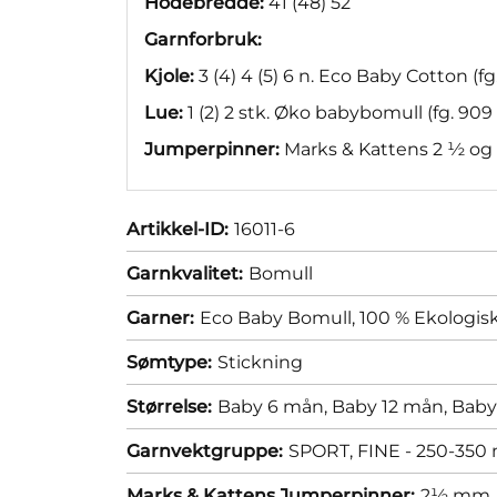
Hodebredde:
41 (48) 52
Garnforbruk:
Kjole:
3 (4) 4 (5) 6 n. Eco Baby Cotton (f
Lue:
1 (2) 2 stk. Øko babybomull (fg. 909
Jumperpinner:
Marks & Kattens 2 ½ o
Artikkel-ID:
16011-6
Garnkvalitet:
Bomull
Garner:
Eco Baby Bomull, 100 % Ekologisk
Sømtype:
Stickning
Størrelse:
Baby 6 mån,
Baby 12 mån,
Baby
Garnvektgruppe:
SPORT, FINE - 250-350 
Marks & Kattens Jumperpinner:
2½ mm