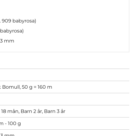
g. 909 babyrosa)
 babyrosa)
g 3 mm
 Bomull, 50 g = 160 m
 18 mån,
Barn 2 år,
Barn 3 år
m - 100 g
,
3 mm