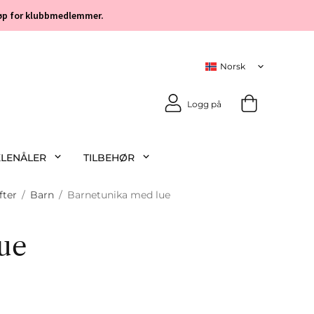
 kjøp for klubbmedlemmer.
Logg på
KLENÅLER
TILBEHØR
fter
/
Barn
/
Barnetunika med lue
ue