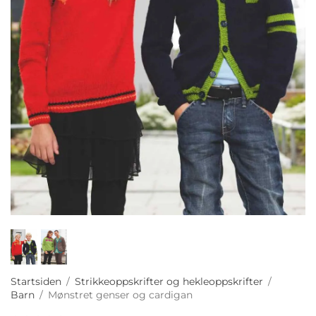
Startsiden
/
Strikkeoppskrifter og hekleoppskrifter
/
Barn
/
Mønstret genser og cardigan