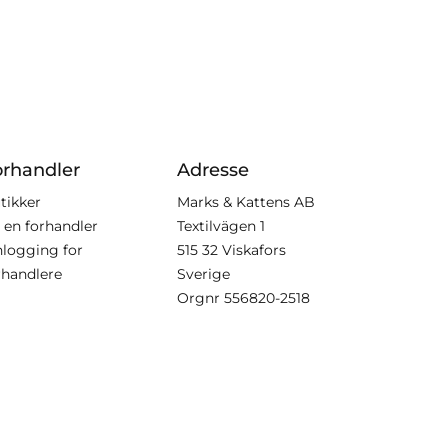
orhandler
Adresse
tikker
Marks & Kattens AB
i en forhandler
Textilvägen 1
nlogging for
515 32 Viskafors
rhandlere
Sverige
Orgnr
556820-2518