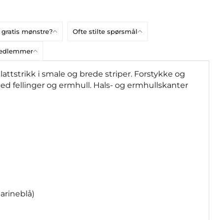
 gratis mønstre?
Ofte stilte spørsmål
bmedlemmer
attstrikk i smale og brede striper. Forstykke og
d fellinger og ermhull. Hals- og ermhullskanter
 marineblå)