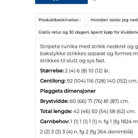
Produktbeskrivelse
Hvordan laster jeg ned
Gratis retur og 30 dagers åpent kjøp for klub
Stripete tunika med strikk nederst og gl
bakstykke strikkes separat og formes me
strikkes til slutt og sys fast.
Størrelse:
2 (4) 6 (8) 10 (12) år.
Centilong:
92 (104) 116 (128) 140 (152) cm.
Plaggets dimensjoner
Brystvidde:
60 (66) 71 (76) 81 (87) cm.
Total lengde:
42 (46) 50 (54) 58 (62) cm.
Garnbehov:
1 (1) 1 (1) 1 (1) n. fg 1 (fg 1824
2 (2) 3 (3) 3 (4) n. fg 2 (fg 264 denimblå)