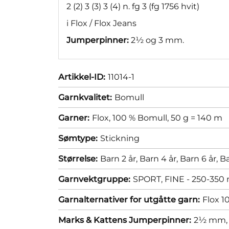
2 (2) 3 (3) 3 (4) n. fg 3 (fg 1756 hvit)
i Flox / Flox Jeans
Jumperpinner:
2½ og 3 mm.
Artikkel-ID:
11014-1
Garnkvalitet:
Bomull
Garner:
Flox, 100 % Bomull, 50 g = 140 m
Sømtype:
Stickning
Størrelse:
Barn 2 år,
Barn 4 år,
Barn 6 år,
Ba
Garnvektgruppe:
SPORT, FINE - 250-350 
Garnalternativer for utgåtte garn:
Flox 1
Marks & Kattens Jumperpinner:
2½ mm