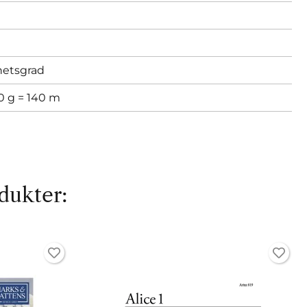
hetsgrad
0 g = 140 m
dukter: