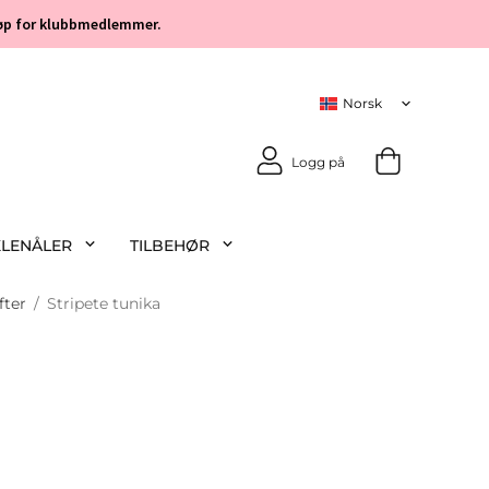
 kjøp for klubbmedlemmer.
Logg på
KLENÅLER
TILBEHØR
fter
/
Stripete tunika