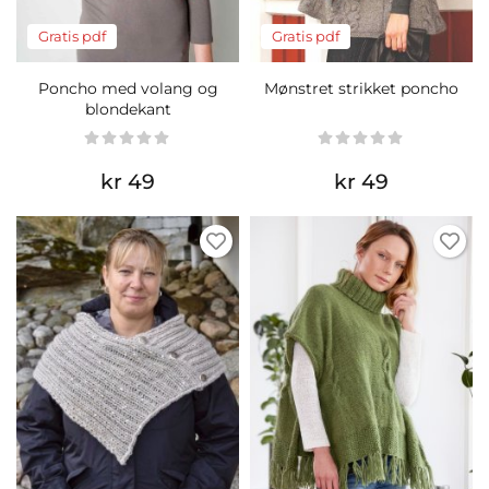
Gratis pdf
Gratis pdf
Poncho med volang og
Mønstret strikket poncho
blondekant
kr 49
kr 49