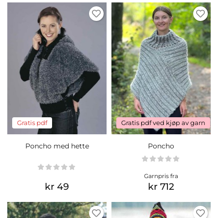
Gratis pdf
Gratis pdf ved kjøp av garn
Poncho med hette
Poncho
Garnpris fra
kr 49
kr 712