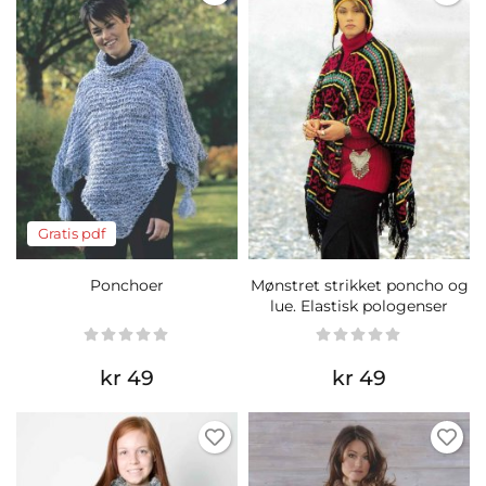
Gratis pdf
Ponchoer
Mønstret strikket poncho og
lue. Elastisk pologenser
kr 49
kr 49